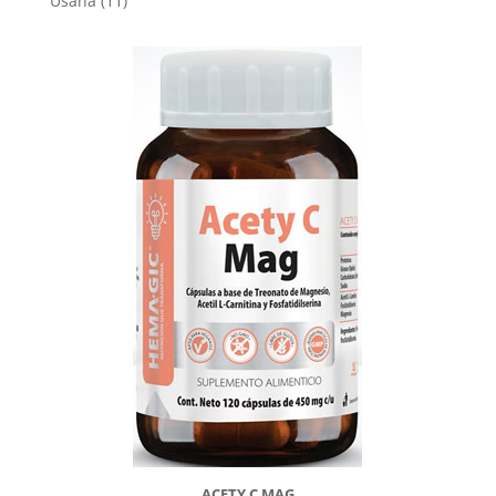
Usana
11
products
ACETY C MAG