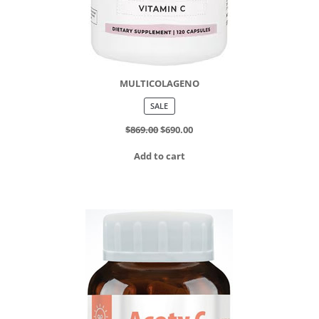
MULTICOLAGENO
PRODUCT
SALE
ON
SALE
$
869.00
$
690.00
Add to cart