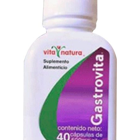
O
N
S
A
L
E