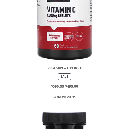
VITAMINA C FORCE
PRODUCT
SALE
ON
SALE
$
590.00
$
490.00
Add to cart