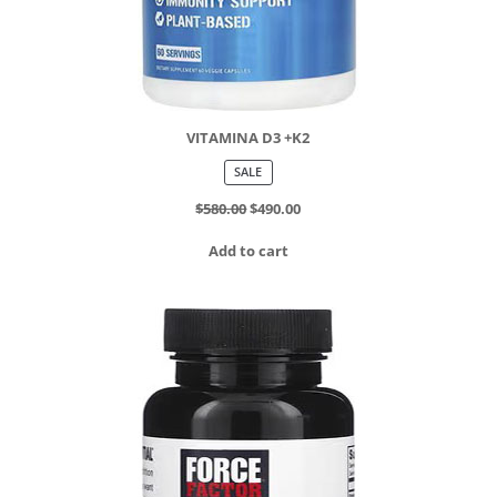
VITAMINA D3 +K2
PRODUCT
SALE
ON
SALE
$
580.00
$
490.00
Add to cart