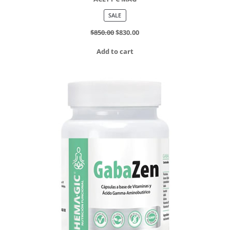
PRODUCT
SALE
ON
SALE
$
850.00
$
830.00
Add to cart