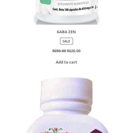
GABA ZEN
PRODUCT
SALE
ON
SALE
$
650.00
$
620.00
Add to cart