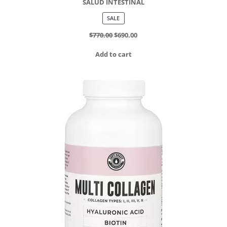
SALUD INTESTINAL
PRODUCT
SALE
ON
SALE
$
770.00
$
690.00
Add to cart