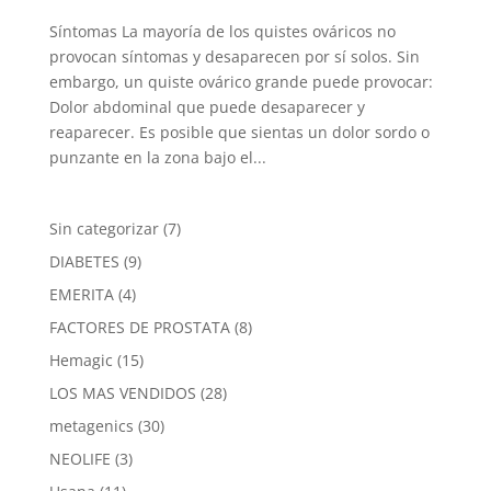
Síntomas La mayoría de los quistes ováricos no
provocan síntomas y desaparecen por sí solos. Sin
embargo, un quiste ovárico grande puede provocar:
Dolor abdominal que puede desaparecer y
reaparecer. Es posible que sientas un dolor sordo o
punzante en la zona bajo el...
7
Sin categorizar
7
products
9
DIABETES
9
products
4
EMERITA
4
products
8
FACTORES DE PROSTATA
8
products
15
Hemagic
15
products
28
LOS MAS VENDIDOS
28
products
30
metagenics
30
products
3
NEOLIFE
3
products
11