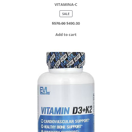
VITAMINA-C
PRODUCT
SALE
ON
SALE
$
570.00
$
490.00
Add to cart