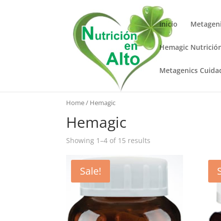
inicio
Metageni
Hemagic Nutrició
Metagenics Cuida
Home
/ Hemagic
Hemagic
Showing 1–4 of 15 results
Sale!