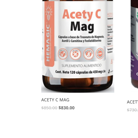
ACETY C MAG
ACET
$
850.00
$
830.00
$
730