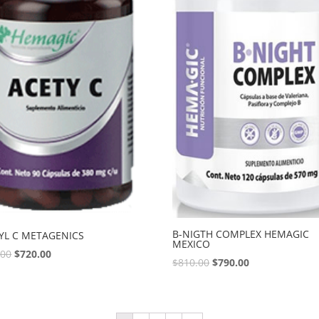
B-NIGTH COMPLEX HEMAGIC
YL C METAGENICS
MEXICO
.00
$
720.00
$
810.00
$
790.00