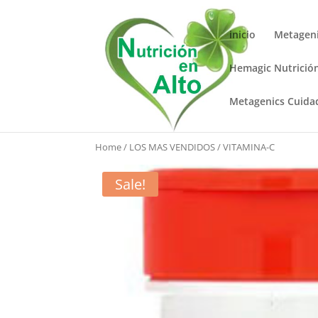
inicio
Metageni
Hemagic Nutrició
Metagenics Cuida
Home
/
LOS MAS VENDIDOS
/ VITAMINA-C
Sale!