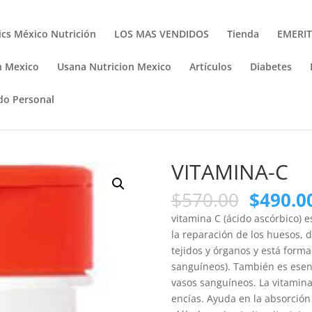
cs México Nutrición
LOS MAS VENDIDOS
Tienda
EMERI
n Mexico
Usana Nutricion Mexico
Artículos
Diabetes
do Personal
VITAMINA-C
$
570.00
$
490.0
vitamina C (ácido ascórbico) e
la reparación de los huesos, de
tejidos y órganos y está form
sanguíneos). También es esen
vasos sanguíneos. La vitamina
encías. Ayuda en la absorción 