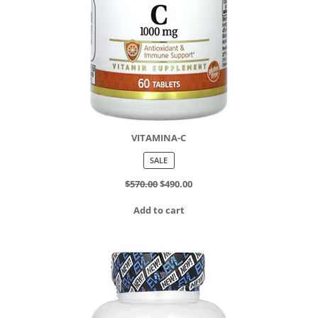
VITAMINA-C
PRODUCT
SALE
ON
SALE
$
570.00
$
490.00
Add to cart