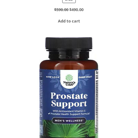
ON
SALE
$
590.00
$
490.00
Add to cart