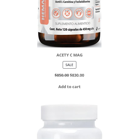
ACETY C MAG
PRODUCT
SALE
ON
SALE
$
850.00
$
830.00
Add to cart