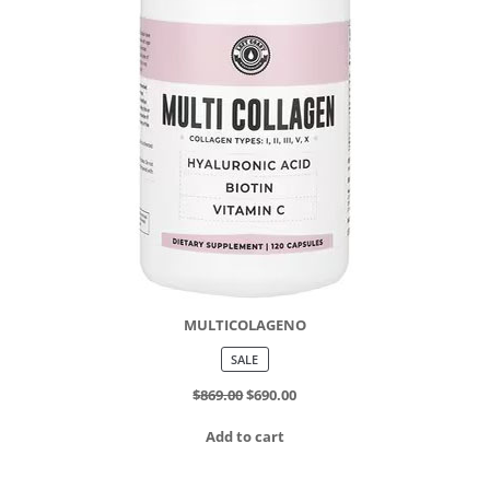
MULTICOLAGENO
PRODUCT
SALE
ON
SALE
$
869.00
$
690.00
Add to cart