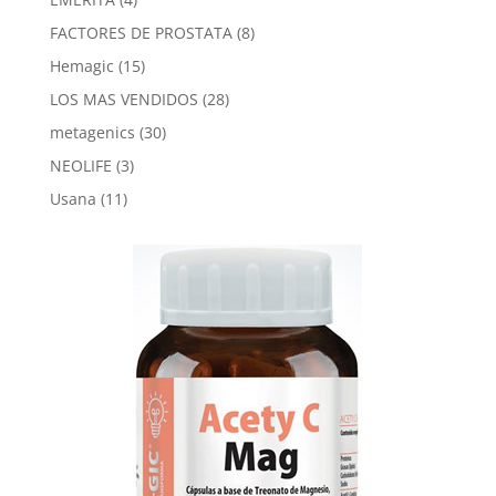
products
8
FACTORES DE PROSTATA
8
products
15
Hemagic
15
products
28
LOS MAS VENDIDOS
28
products
30
metagenics
30
products
3
NEOLIFE
3
products
11
Usana
11
products