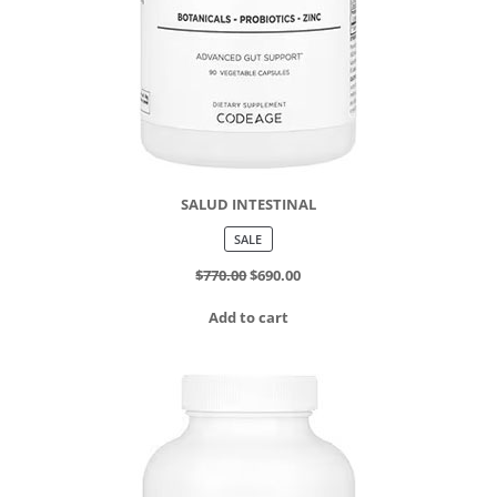
SALUD INTESTINAL
PRODUCT
SALE
ON
SALE
$
770.00
$
690.00
Add to cart