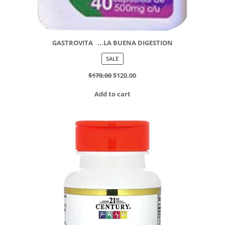
GASTROVITA ...LA BUENA DIGESTION
PRODUCT
SALE
ON
SALE
$
170.00
$
120.00
Add to cart