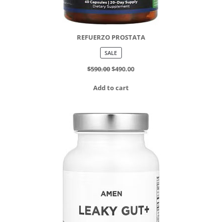
REFUERZO PROSTATA
PRODUCT
SALE
ON
SALE
$
590.00
$
490.00
Add to cart